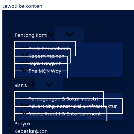
Lewati ke konten
Tentang Kami
Profil Perusahaan
Kepemimpinan
Jejak Langkah
The MCN Way
Bisnis
Perdagangan & Solusi Industri
Advertising, Konstruksi & Infrastruktur
Media, Kreatif & Entertainment
Proyek
Keberlanjutan